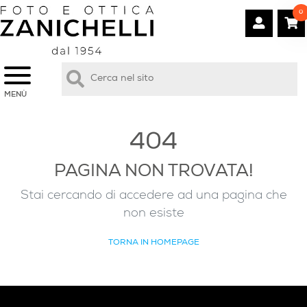
0
MENÙ
404
PAGINA NON TROVATA!
Stai cercando di accedere ad una pagina che
non esiste
TORNA IN HOMEPAGE