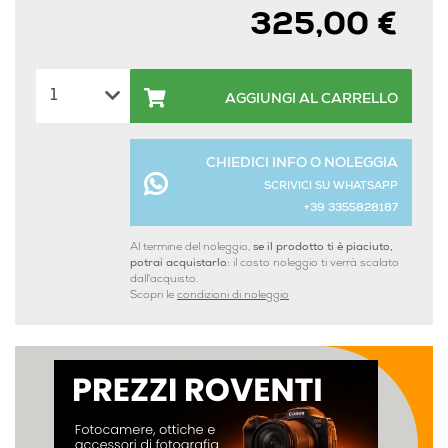
325,00 €
AGGIUNGI AL CARRELLO
CHIEDICI INFO O NOLEGGIA
SCRIVICI SU WHATSAPP
+39 3355828187
Al termine del noleggio,
se il prodotto ti è piaciuto,
potrai acquistarlo:
il costo noleggio ti verrà scalato
dall'acquisto.
Scopri le
condizioni di noleggio