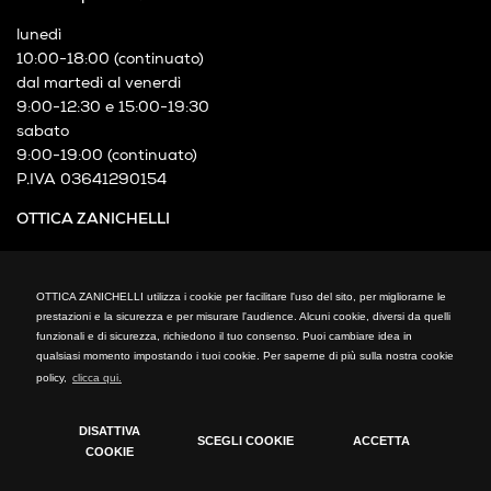
lunedì
10:00-18:00 (continuato)
dal martedì al venerdì
9:00-12:30 e 15:00-19:30
sabato
9:00-19:00 (continuato)
P.IVA 03641290154
OTTICA ZANICHELLI
Via XXIV Maggio, 21
Cormano (MI)
OTTICA ZANICHELLI utilizza i cookie per facilitare l'uso del sito, per migliorarne le
Telefono: +39 02 66300794
prestazioni e la sicurezza e per misurare l'audience. Alcuni cookie, diversi da quelli
fax: +39 02 66300794
funzionali e di sicurezza, richiedono il tuo consenso. Puoi cambiare idea in
mail: info@otticazanichelli.it
qualsiasi momento impostando i tuoi cookie. Per saperne di più sulla nostra cookie
policy,
clicca qui.
DISATTIVA
SCEGLI COOKIE
ACCETTA
COOKIE
Cookie Policy