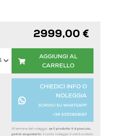
2999,00 €
AGGIUNGI AL
CARRELLO
CHIEDICI INFO O
NOLEGGIA
SCRIVICI SU WHATSAPP
+39 3355828187
Al termine del noleggio,
se il prodotto ti è piaciuto,
potrai acquistarlo:
il costo noleggio ti verrà scalato