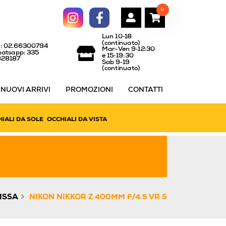
0
Lun 10‑18
(continuato)
l: 02.66300794
Mar-Ven 9‑12:30
atsapp: 335
e 15‑19:30
828187
Sab 9‑19
(continuato)
NUOVI ARRIVI
PROMOZIONI
CONTATTI
IALI DA SOLE
OCCHIALI DA VISTA
»
ISSA
NIKON NIKKOR Z 400MM F/4.5 VR S