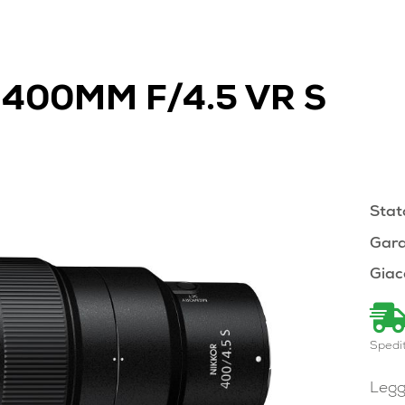
 400MM F/4.5 VR S
Stat
Gara
Giac
Spedi
Legg