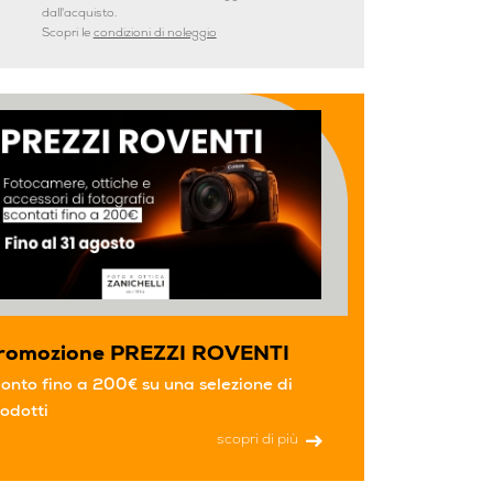
dall'acquisto.
Scopri le
condizioni di noleggio
romozione PREZZI ROVENTI
onto fino a 200€ su una selezione di
odotti
scopri di più