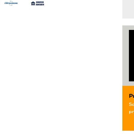
P
Sc
pr