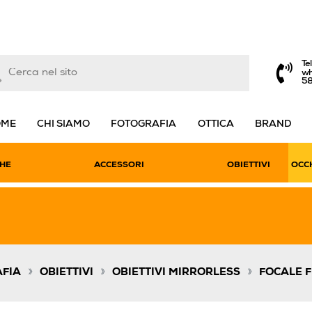
Te
wh
5
OME
CHI SIAMO
FOTOGRAFIA
OTTICA
BRAND
HE
ACCESSORI
OBIETTIVI
OCCH
»
»
»
FIA
OBIETTIVI
OBIETTIVI MIRRORLESS
FOCALE F