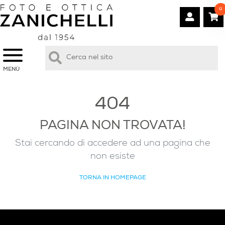
0
MENÙ
404
PAGINA NON TROVATA!
Stai cercando di accedere ad una pagina che
non esiste
TORNA IN HOMEPAGE