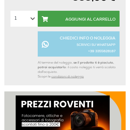
AGGIUNGI AL CARRELLO
CHIEDICI INFO O NOLEGGIA
SCRIVICI SU WHATSAPP
+39 3355828187
Al termine del noleggio,
se il prodotto ti è piaciuto,
potrai acquistarlo:
il costo noleggio ti verrà scalato
dall'acquisto.
Scopri le
condizioni di noleggio