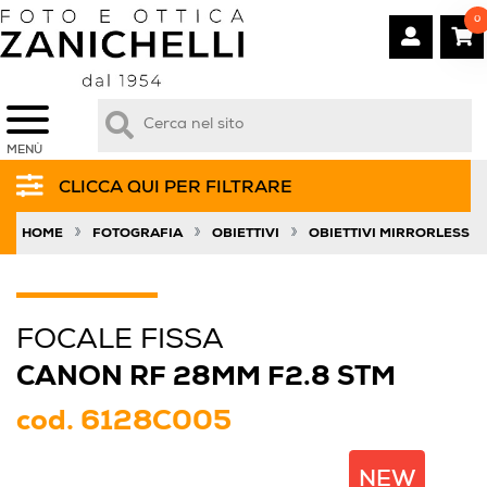
0
MENÙ
CLICCA QUI PER FILTRARE
»
»
»
HOME
FOTOGRAFIA
OBIETTIVI
OBIETTIVI MIRRORLESS
FOCALE FISSA
CANON RF 28MM F2.8 STM
cod.
6128C005
NEW