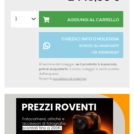
AGGIUNGI AL CARRELLO
CHIEDICI INFO O NOLEGGIA
SCRIVICI SU WHATSAPP
+39 3355828187
Al termine del noleggio,
se il prodotto ti è piaciuto,
potrai acquistarlo:
il costo noleggio ti verrà scalato
dall'acquisto.
Scopri le
condizioni di noleggio