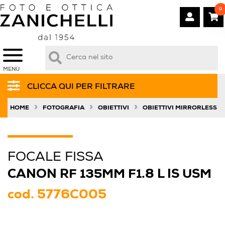
0
MENÙ
CLICCA QUI PER FILTRARE
»
»
»
HOME
FOTOGRAFIA
OBIETTIVI
OBIETTIVI MIRRORLESS
FOCALE FISSA
CANON RF 135MM F1.8 L IS USM
cod.
5776C005