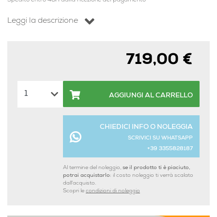
Spedito entro 48H dalla ricezione del pagamento
Leggi la descrizione
719,00 €
AGGIUNGI AL CARRELLO
CHIEDICI INFO O NOLEGGIA
SCRIVICI SU WHATSAPP
+39 3355828187
Al termine del noleggio,
se il prodotto ti è piaciuto,
potrai acquistarlo:
il costo noleggio ti verrà scalato
dall'acquisto.
Scopri le
condizioni di noleggio