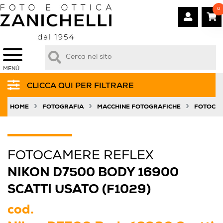
0
MENÙ
CLICCA QUI PER FILTRARE
»
»
»
HOME
FOTOGRAFIA
MACCHINE FOTOGRAFICHE
FOTOCAM
FOTOCAMERE REFLEX
NIKON D7500 BODY 16900
SCATTI USATO (F1029)
cod.