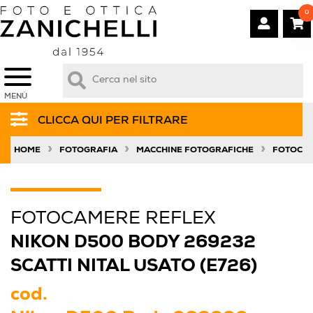
0
MENÙ
CLICCA QUI PER FILTRARE
»
»
»
HOME
FOTOGRAFIA
MACCHINE FOTOGRAFICHE
FOTOCAM
FOTOCAMERE REFLEX
NIKON D500 BODY 269232
SCATTI NITAL USATO (E726)
cod.