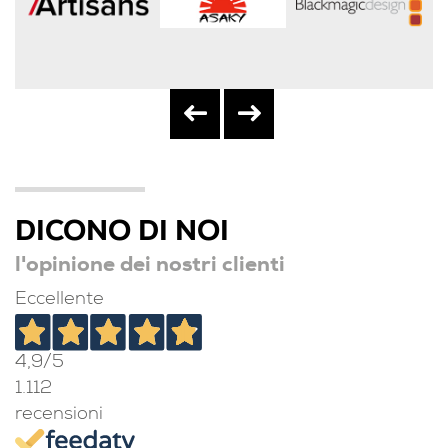
DICONO DI NOI
l'opinione dei nostri clienti
Eccellente
4,9
/5
1.112
recensioni