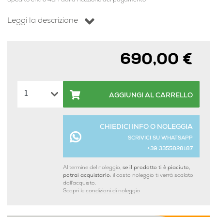
Spedito entro 48H dalla ricezione del pagamento
Leggi la descrizione
690,00 €
AGGIUNGI AL CARRELLO
CHIEDICI INFO O NOLEGGIA
SCRIVICI SU WHATSAPP
+39 3355828187
Al termine del noleggio,
se il prodotto ti è piaciuto,
potrai acquistarlo:
il costo noleggio ti verrà scalato
dall'acquisto.
Scopri le
condizioni di noleggio