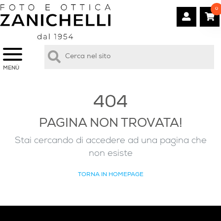
0
MENÙ
404
PAGINA NON TROVATA!
Stai cercando di accedere ad una pagina che
non esiste
TORNA IN HOMEPAGE