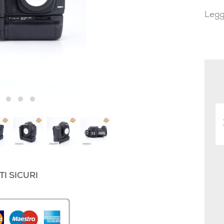
Legg
I SICURI