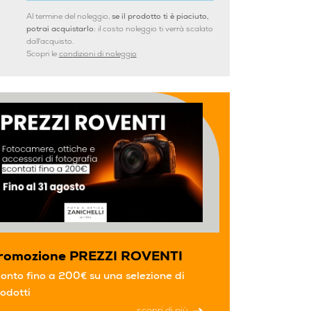
Al termine del noleggio,
se il prodotto ti è piaciuto,
potrai acquistarlo:
il costo noleggio ti verrà scalato
dall'acquisto.
Scopri le
condizioni di noleggio
romozione PREZZI ROVENTI
onto fino a 200€ su una selezione di
odotti