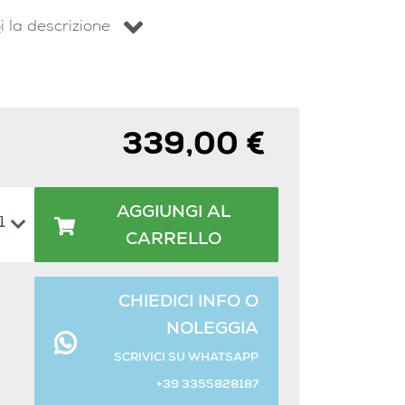
i la descrizione
339,00 €
AGGIUNGI AL
CARRELLO
CHIEDICI INFO O
NOLEGGIA
SCRIVICI SU WHATSAPP
+39 3355828187