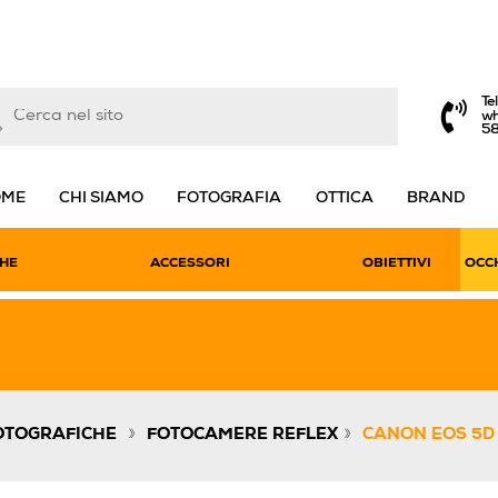
Te
wh
5
OME
CHI SIAMO
FOTOGRAFIA
OTTICA
BRAND
HE
ACCESSORI
OBIETTIVI
OCCH
»
»
OTOGRAFICHE
FOTOCAMERE REFLEX
CANON EOS 5D 