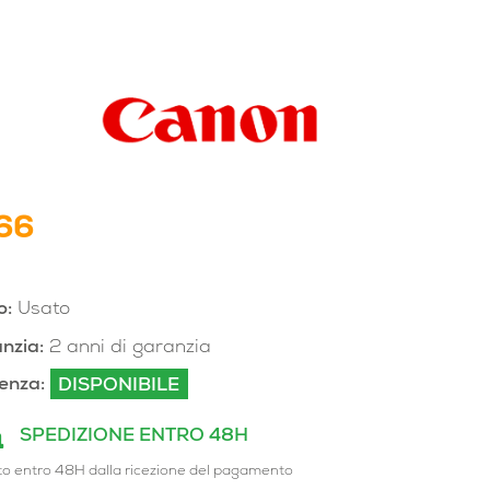
566
o:
Usato
nzia:
2 anni di garanzia
enza:
DISPONIBILE
SPEDIZIONE ENTRO 48H
to entro 48H dalla ricezione del pagamento