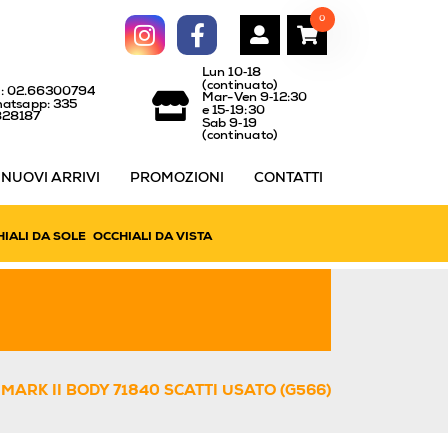
0
Lun 10‑18
(continuato)
l: 02.66300794
Mar-Ven 9‑12:30
atsapp: 335
e 15‑19:30
828187
Sab 9‑19
(continuato)
NUOVI ARRIVI
PROMOZIONI
CONTATTI
IALI DA SOLE
OCCHIALI DA VISTA
MARK II BODY 71840 SCATTI USATO (G566)