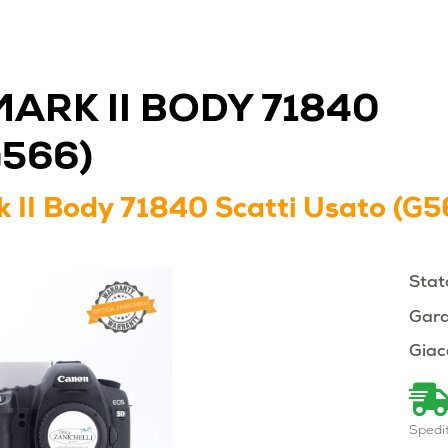
ARK II BODY 71840
G566)
 II Body 71840 Scatti Usato (G
Stat
Gara
Giac
Spedi