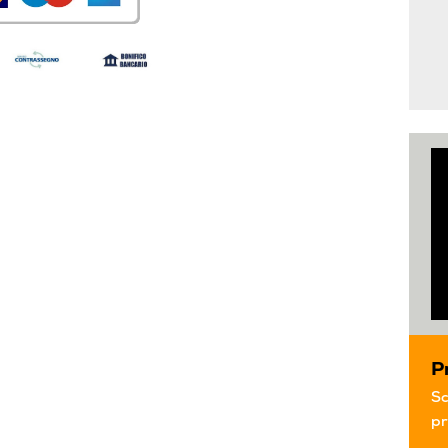
P
Sc
pr