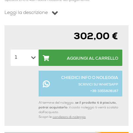
Spedito entro 48H dalla ricezione del pagamento
Leggi la descrizione
302,00 €
AGGIUNGI AL CARRELLO
CHIEDICI INFO O NOLEGGIA
SCRIVICI SU WHATSAPP
+39 3355828187
Al termine del noleggio,
se il prodotto ti è piaciuto,
potrai acquistarlo:
il costo noleggio ti verrà scalato
dall'acquisto.
Scopri le
condizioni di noleggio