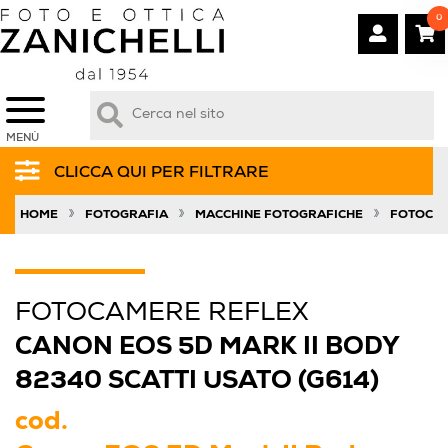
0
MENÙ
CLICCA QUI PER FILTRARE
»
»
»
HOME
FOTOGRAFIA
MACCHINE FOTOGRAFICHE
FOTOCAM
FOTOCAMERE REFLEX
CANON EOS 5D MARK II BODY
82340 SCATTI USATO (G614)
cod.