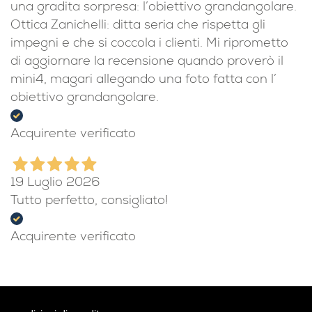
una gradita sorpresa: l’obiettivo grandangolare.
Ottica Zanichelli: ditta seria che rispetta gli
impegni e che si coccola i clienti. Mi riprometto
di aggiornare la recensione quando proverò il
mini4, magari allegando una foto fatta con l’
obiettivo grandangolare.
Acquirente verificato
19 Luglio 2026
Tutto perfetto, consigliato!
Acquirente verificato