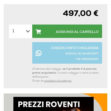
497,00 €
AGGIUNGI AL CARRELLO
CHIEDICI INFO O NOLEGGIA
SCRIVICI SU WHATSAPP
+39 3355828187
Al termine del noleggio,
se il prodotto ti è piaciuto,
potrai acquistarlo:
il costo noleggio ti verrà scalato
dall'acquisto.
Scopri le
condizioni di noleggio