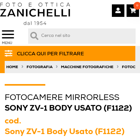
0
MENÙ
CLICCA QUI PER FILTRARE
»
»
»
HOME
FOTOGRAFIA
MACCHINE FOTOGRAFICHE
FOTOCAM
FOTOCAMERE MIRRORLESS
SONY ZV-1 BODY USATO (F1122)
cod.
Sony ZV-1 Body Usato (F1122)