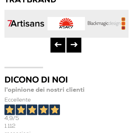
TRA I BRAND
DICONO DI NOI
l'opinione dei nostri clienti
Eccellente
4,9
/5
1.112