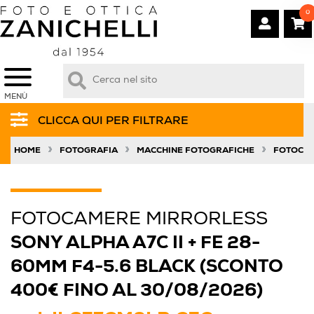
0
MENÙ
CLICCA QUI PER FILTRARE
»
»
»
HOME
FOTOGRAFIA
MACCHINE FOTOGRAFICHE
FOTOCAM
FOTOCAMERE MIRRORLESS
SONY ALPHA A7C II + FE 28-
60MM F4-5.6 BLACK (SCONTO
400€ FINO AL 30/08/2026)