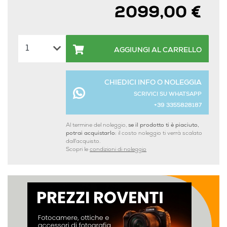
2099,00 €
AGGIUNGI AL CARRELLO
CHIEDICI INFO O NOLEGGIA
SCRIVICI SU WHATSAPP
+39 3355828187
Al termine del noleggio,
se il prodotto ti è piaciuto,
potrai acquistarlo:
il costo noleggio ti verrà scalato
dall'acquisto.
Scopri le
condizioni di noleggio