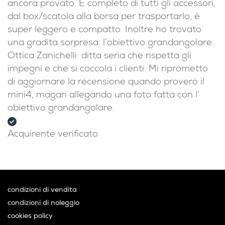
ancora provato. È completo di tutti gli accessori,
dal box/scatola alla borsa per trasportarlo, è
super leggero e compatto. Inoltre ho trovato
una gradita sorpresa: l’obiettivo grandangolare.
Ottica Zanichelli: ditta seria che rispetta gli
impegni e che si coccola i clienti. Mi riprometto
di aggiornare la recensione quando proverò il
mini4, magari allegando una foto fatta con l’
obiettivo grandangolare.
Acquirente verificato
condizioni di vendita
condizioni di noleggio
cookies policy