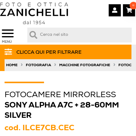
0
MENÙ
CLICCA QUI PER FILTRARE
»
»
»
HOME
FOTOGRAFIA
MACCHINE FOTOGRAFICHE
FOTOCAM
FOTOCAMERE MIRRORLESS
SONY ALPHA A7C + 28-60MM
SILVER
cod.
ILCE7CB.CEC