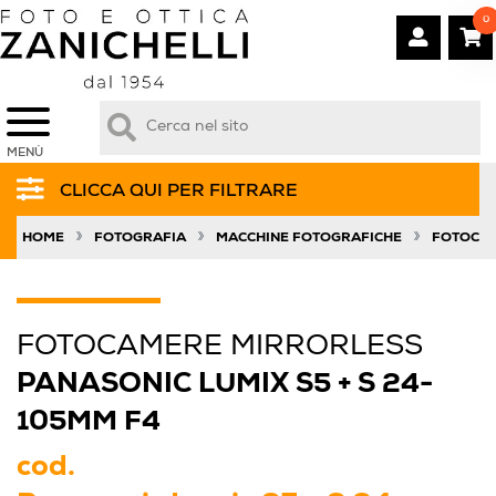
0
MENÙ
CLICCA QUI PER FILTRARE
»
»
»
HOME
FOTOGRAFIA
MACCHINE FOTOGRAFICHE
FOTOCAM
FOTOCAMERE MIRRORLESS
PANASONIC LUMIX S5 + S 24-
105MM F4
cod.