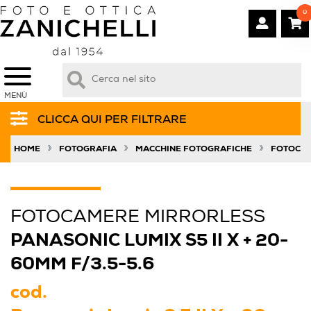
0
MENÙ
CLICCA QUI PER FILTRARE
»
»
»
HOME
FOTOGRAFIA
MACCHINE FOTOGRAFICHE
FOTOCAM
FOTOCAMERE MIRRORLESS
PANASONIC LUMIX S5 II X + 20-
60MM F/3.5-5.6
cod.