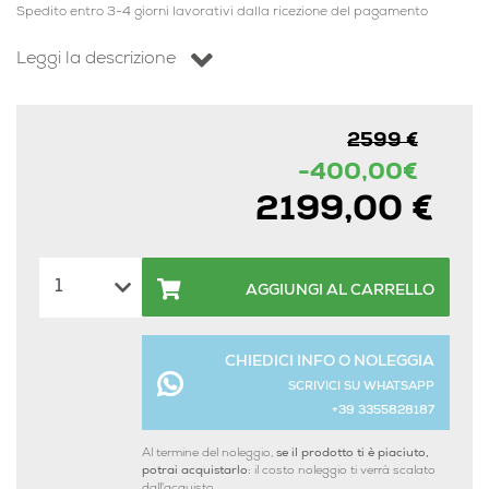
Spedito entro 3-4 giorni lavorativi dalla ricezione del pagamento
Leggi la descrizione
2599 €
-400,00€
2199,00 €
AGGIUNGI AL CARRELLO
CHIEDICI INFO O NOLEGGIA
SCRIVICI SU WHATSAPP
+39 3355828187
Al termine del noleggio,
se il prodotto ti è piaciuto,
potrai acquistarlo:
il costo noleggio ti verrà scalato
dall'acquisto.