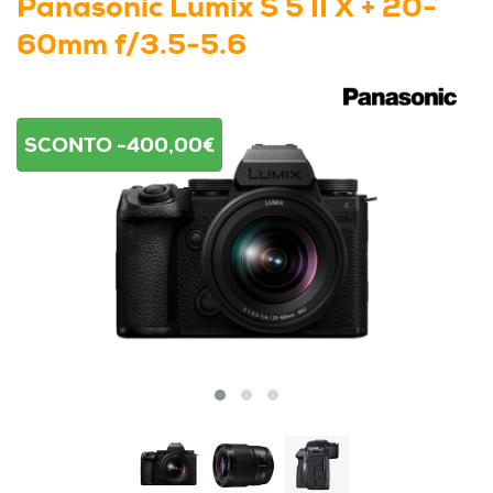
Panasonic Lumix S 5 II X + 20-
60mm f/3.5-5.6
SCONTO -400,00€