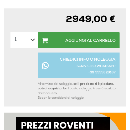
2949,00 €
AGGIUNGI AL CARRELLO
CHIEDICI INFO O NOLEGGIA
SCRIVICI SU WHATSAPP
+39 3355828187
Al termine del noleggio,
se il prodotto ti è piaciuto,
potrai acquistarlo:
il costo noleggio ti verrà scalato
dall'acquisto.
Scopri le
condizioni di noleggio