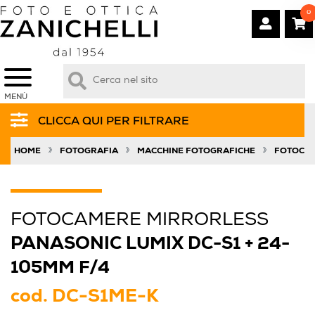
0
MENÙ
CLICCA QUI PER FILTRARE
»
»
»
HOME
FOTOGRAFIA
MACCHINE FOTOGRAFICHE
FOTOCAM
FOTOCAMERE MIRRORLESS
PANASONIC LUMIX DC-S1 + 24-
105MM F/4
cod.
DC-S1ME-K