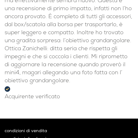
ma effettivamente sembra nuovo. Questa è
una recensione di primo impatto, infatti non l’ho
ancora provato. È completo di tutti gli accessori,
dal box/scatola alla borsa per trasportarlo, è
super leggero e compatto. Inoltre ho trovato
una gradita sorpresa: l’obiettivo grandangolare.
Ottica Zanichelli: ditta seria che rispetta gli
impegni e che si coccola i clienti. Mi riprometto
di aggiornare la recensione quando proverò il
mini4, magari allegando una foto fatta con l’
obiettivo grandangolare.
Acquirente verificato
condizioni di vendita