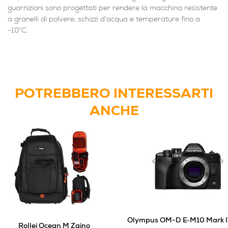
guarnizioni sono progettati per rendere la macchina resistente
a granelli di polvere, schizzi d’acqua e temperature fino a
-10°C.
POTREBBERO INTERESSARTI
ANCHE
Olympus OM-D E‑M10 Mark I
Rollei Ocean M Zaino