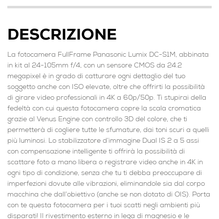
DESCRIZIONE
La fotocamera FullFrame Panasonic Lumix DC-S1M, abbinata
in kit al 24-105mm f/4, con un sensore CMOS da 24.2
megapixel è in grado di catturare ogni dettaglio del tuo
soggetto anche con ISO elevate, oltre che offrirti la possibilità
di girare video professionali in 4K a 60p/50p. Ti stupirai della
fedeltà con cui questa fotocamera copre la scala cromatica
grazie al Venus Engine con controllo 3D del colore, che ti
permetterà di cogliere tutte le sfumature, dai toni scuri a quelli
più luminosi. Lo stabilizzatore d’immagine Dual IS 2 a 5 assi
con compensazione intelligente ti offrirà la possibilità di
scattare foto a mano libera o registrare video anche in 4K in
ogni tipo di condizione, senza che tu ti debba preoccupare di
imperfezioni dovute alle vibrazioni, eliminandole sia dal corpo
macchina che dall’obiettivo (anche se non dotato di OIS). Porta
con te questa fotocamera per i tuoi scatti negli ambienti più
disparati! Il rivestimento esterno in lega di magnesio e le