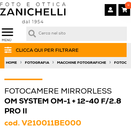
0
MENÙ
CLICCA QUI PER FILTRARE
»
»
»
HOME
FOTOGRAFIA
MACCHINE FOTOGRAFICHE
FOTOCAM
FOTOCAMERE MIRRORLESS
OM SYSTEM OM-1 + 12-40 F/2.8
PRO II
cod.
V210011BE000