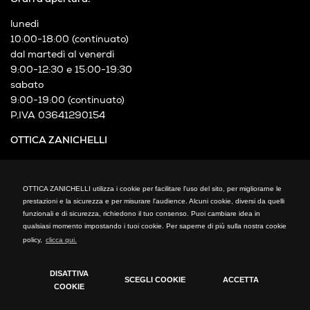
lunedì
10:00-18:00 (continuato)
dal martedì al venerdì
9:00-12:30 e 15:00-19:30
sabato
9:00-19:00 (continuato)
P.IVA 03641290154
OTTICA ZANICHELLI
Via XXIV Maggio, 21
Cormano (MI)
OTTICA ZANICHELLI utilizza i cookie per facilitare l'uso del sito, per migliorarne le
Telefono: +39 02 66300794
prestazioni e la sicurezza e per misurare l'audience. Alcuni cookie, diversi da quelli
fax: +39 02 66300794
funzionali e di sicurezza, richiedono il tuo consenso. Puoi cambiare idea in
mail: info@otticazanichelli.it
qualsiasi momento impostando i tuoi cookie. Per saperne di più sulla nostra cookie
policy,
clicca qui.
DISATTIVA
SCEGLI COOKIE
ACCETTA
COOKIE
Cookie Policy