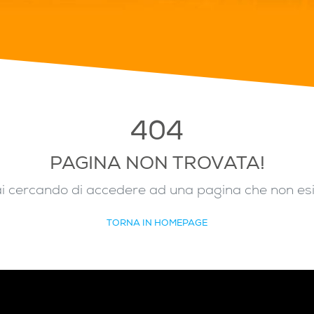
404
PAGINA NON TROVATA!
i cercando di accedere ad una pagina che non es
TORNA IN HOMEPAGE