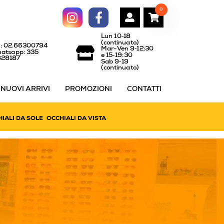
0
Lun 10‑18
(continuato)
l: 02.66300794
Mar-Ven 9‑12:30
atsapp: 335
e 15‑19:30
828187
Sab 9‑19
(continuato)
NUOVI ARRIVI
PROMOZIONI
CONTATTI
IALI DA SOLE
OCCHIALI DA VISTA