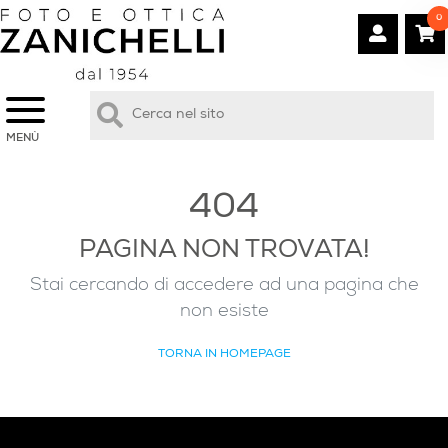
0
MENÙ
404
PAGINA NON TROVATA!
Stai cercando di accedere ad una pagina che
non esiste
TORNA IN HOMEPAGE