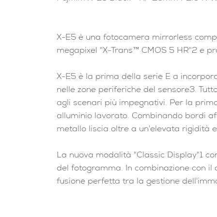
X-E5 è una fotocamera mirrorless compat
megapixel "X-Trans™ CMOS 5 HR"2 e proc
X-E5 è la prima della serie E a incorpora
nelle zone periferiche del sensore3. Tut
agli scenari più impegnativi. Per la prim
alluminio lavorato. Combinando bordi aff
metallo liscia oltre a un'elevata rigidità 
La nuova modalità "Classic Display"1 con
del fotogramma. In combinazione con il 
fusione perfetta tra la gestione dell'imma