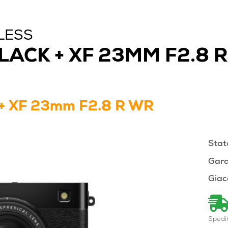
LESS
LACK + XF 23MM F2.8 R
k + XF 23mm F2.8 R WR
Stat
Gara
Giac
Spedi