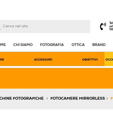
Te
wh
5
OME
CHI SIAMO
FOTOGRAFIA
OTTICA
BRAND
HE
ACCESSORI
OBIETTIVI
OCCH
»
»
CHINE FOTOGRAFICHE
FOTOCAMERE MIRRORLESS
F