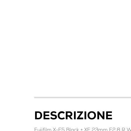
DESCRIZIONE
Fujifilm X-E5 Black + XF 23mm F2.8 R 