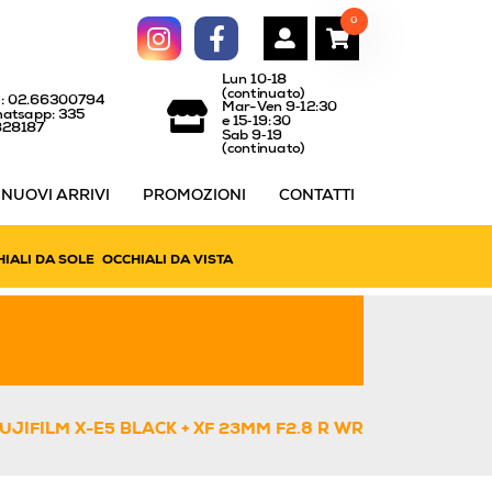
0
Lun 10‑18
(continuato)
l: 02.66300794
Mar-Ven 9‑12:30
atsapp: 335
e 15‑19:30
828187
Sab 9‑19
(continuato)
NUOVI ARRIVI
PROMOZIONI
CONTATTI
IALI DA SOLE
OCCHIALI DA VISTA
UJIFILM X-E5 BLACK + XF 23MM F2.8 R WR