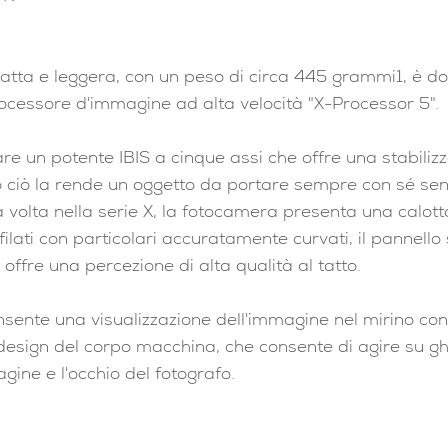
ta e leggera, con un peso di circa 445 grammi1, è dot
essore d'immagine ad alta velocità "X-Processor 5".
re un potente IBIS a cinque assi che offre una stabilizz
to ciò la rende un oggetto da portare sempre con sé se
a volta nella serie X, la fotocamera presenta una calot
ilati con particolari accuratamente curvati, il pannello
e offre una percezione di alta qualità al tatto.
sente una visualizzazione dell'immagine nel mirino con 
design del corpo macchina, che consente di agire su g
gine e l'occhio del fotografo.