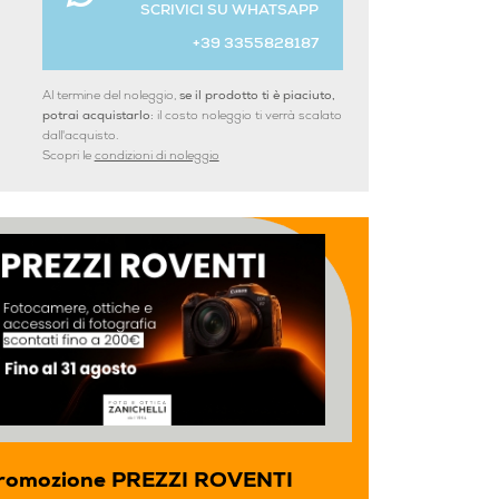
SCRIVICI SU WHATSAPP
+39 3355828187
Al termine del noleggio,
se il prodotto ti è piaciuto,
potrai acquistarlo:
il costo noleggio ti verrà scalato
dall'acquisto.
Scopri le
condizioni di noleggio
romozione PREZZI ROVENTI