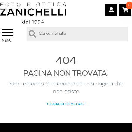
0
MENÙ
404
PAGINA NON TROVATA!
Stai cercando di accedere ad una pagina che
non esiste
TORNA IN HOMEPAGE