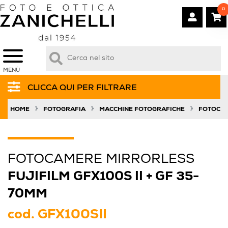
0
MENÙ
CLICCA QUI PER FILTRARE
»
»
»
HOME
FOTOGRAFIA
MACCHINE FOTOGRAFICHE
FOTOCAM
FOTOCAMERE MIRRORLESS
FUJIFILM GFX100S II + GF 35-
70MM
cod.
GFX100SII