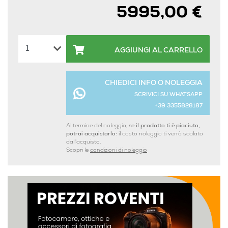
5995,00 €
AGGIUNGI AL CARRELLO
CHIEDICI INFO O NOLEGGIA
SCRIVICI SU WHATSAPP
+39 3355828187
Al termine del noleggio,
se il prodotto ti è piaciuto,
potrai acquistarlo:
il costo noleggio ti verrà scalato
dall'acquisto.
Scopri le
condizioni di noleggio