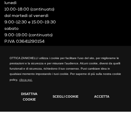
lunedì
10:00-18:00 (continuato)
dal martedì al venerdì
9:00-12:30 e 15:00-19:30
sabato
9:00-19:00 (continuato)
P.IVA 03641290154
OTTICA ZANICHELLI
OTTICA ZANICHELLI utilizza i cookie per facilitare l'uso del sito, per migliorarne le
Via XXIV Maggio, 21
prestazioni e la sicurezza e per misurare l'audience. Alcuni cookie, diversi da quelli
funzionali e di sicurezza, richiedono il tuo consenso. Puoi cambiare idea in
Cormano (MI)
qualsiasi momento impostando i tuoi cookie. Per saperne di più sulla nostra cookie
Telefono: +39 02 66300794
policy,
clicca qui.
fax: +39 02 66300794
mail: info@otticazanichelli.it
DISATTIVA
SCEGLI COOKIE
ACCETTA
COOKIE
Cookie Policy
Tecnici
Cookie tecnici indispensabili per il funzionamento del
sito