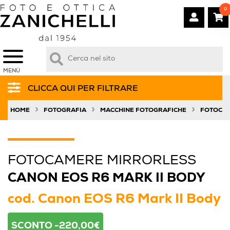
0
MENÙ
CLICCA QUI PER FILTRARE
»
»
»
HOME
FOTOGRAFIA
MACCHINE FOTOGRAFICHE
FOTOCAM
FOTOCAMERE MIRRORLESS
CANON EOS R6 MARK II BODY
cod.
Canon EOS R6 Mark II Body
SCONTO -220,00€