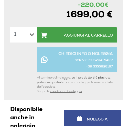
-220,00€
1699,00 €
AGGIUNGI AL CARRELLO
CHIEDICI INFO O NOLEGGIA
SCRIVICI SU WHATSAPP
+39 3355828187
Al termine del noleggio,
se il prodotto ti è piaciuto,
potrai acquistarlo:
il costo noleggio ti verrà scalato
dall'acquisto.
Scopri le
condizioni di noleggio
Disponibile
anche in
NOLEGGIA
noleggio