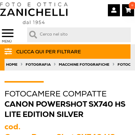
0
MENÙ
CLICCA QUI PER FILTRARE
»
»
»
HOME
FOTOGRAFIA
MACCHINE FOTOGRAFICHE
FOTOCAM
FOTOCAMERE COMPATTE
CANON POWERSHOT SX740 HS
LITE EDITION SILVER
cod.