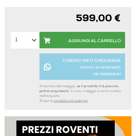
599,00 €
AGGIUNGI AL CARRELLO
CHIEDICI INFO O NOLEGGIA
SCRIVICI SU WHATSAPP
+39 3355828187
Al termine del noleggio,
se il prodotto ti è piaciuto,
potrai acquistarlo:
il costo noleggio ti verrà scalato
dall'acquisto.
Scopri le
condizioni di noleggio