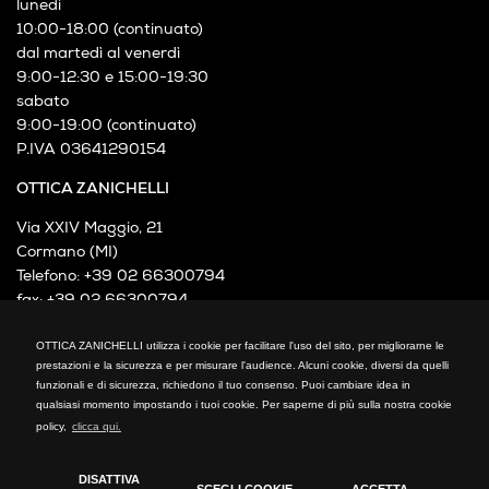
Orari d'apertura:
lunedì
10:00-18:00 (continuato)
dal martedì al venerdì
9:00-12:30 e 15:00-19:30
sabato
9:00-19:00 (continuato)
P.IVA 03641290154
OTTICA ZANICHELLI
Via XXIV Maggio, 21
Cormano (MI)
OTTICA ZANICHELLI utilizza i cookie per facilitare l'uso del sito, per migliorarne le
Telefono: +39 02 66300794
prestazioni e la sicurezza e per misurare l'audience. Alcuni cookie, diversi da quelli
fax: +39 02 66300794
funzionali e di sicurezza, richiedono il tuo consenso. Puoi cambiare idea in
mail: info@otticazanichelli.it
qualsiasi momento impostando i tuoi cookie. Per saperne di più sulla nostra cookie
policy,
clicca qui.
DISATTIVA