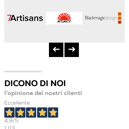
DICONO DI NOI
l'opinione dei nostri clienti
Eccellente
4,9
/5
1.113