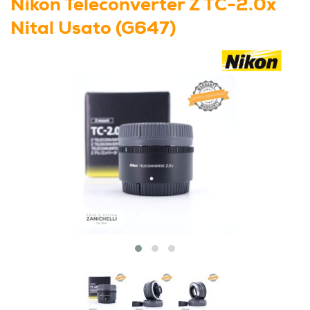
Nikon Teleconverter Z TC-2.0x
Nital Usato (G647)