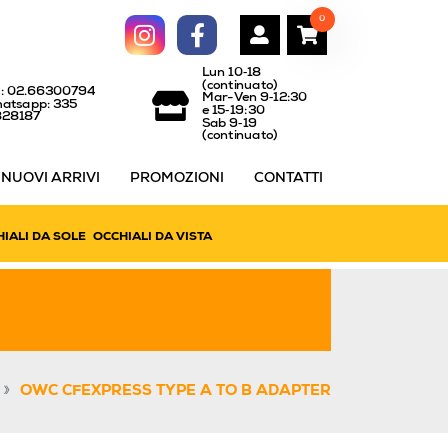
0
Lun 10‑18
(continuato)
l: 02.66300794
Mar-Ven 9‑12:30
atsapp: 335
e 15‑19:30
828187
Sab 9‑19
(continuato)
NUOVI ARRIVI
PROMOZIONI
CONTATTI
IALI DA SOLE
OCCHIALI DA VISTA
»
OWC CFEXPRESS TYPE A TO B ADAPTER