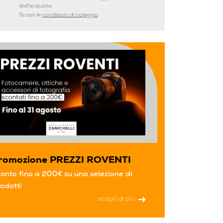
dall'acquisto.
Scopri le
condizioni di noleggio
romozione PREZZI ROVENTI
onto fino a 200€ su una selezione di
odotti
scopri di più