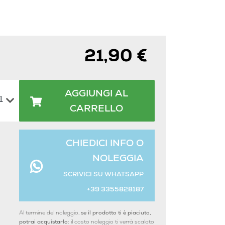
21,90 €
AGGIUNGI AL
CARRELLO
CHIEDICI INFO O
NOLEGGIA
SCRIVICI SU WHATSAPP
+39 3355828187
Al termine del noleggio,
se il prodotto ti è piaciuto,
potrai acquistarlo:
il costo noleggio ti verrà scalato