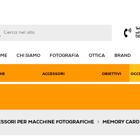
Te
wh
5
OME
CHI SIAMO
FOTOGRAFIA
OTTICA
BRAND
HE
ACCESSORI
OBIETTIVI
OCCH
»
SSORI PER MACCHINE FOTOGRAFICHE
MEMORY CARD