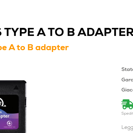
 TYPE A TO B ADAPTE
e A to B adapter
Stat
Gara
Giac
Spedi
Legg