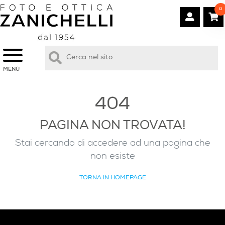
0
MENÙ
404
PAGINA NON TROVATA!
Stai cercando di accedere ad una pagina che
non esiste
TORNA IN HOMEPAGE