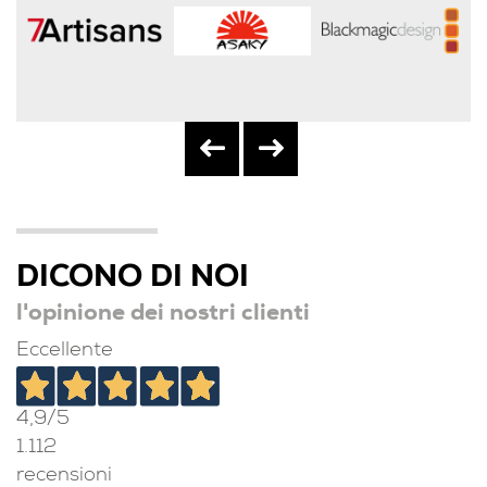
DICONO DI NOI
l'opinione dei nostri clienti
Eccellente
4,9
/5
1.112
recensioni