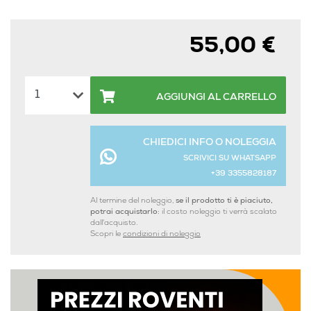
55,00 €
AGGIUNGI AL CARRELLO
CHIEDICI INFO O NOLEGGIA
SCRIVICI SU WHATSAPP
+39 3355828187
Al termine del noleggio,
se il prodotto ti è piaciuto,
potrai acquistarlo:
il costo noleggio ti verrà scalato
dall'acquisto.
Scopri le
condizioni di noleggio