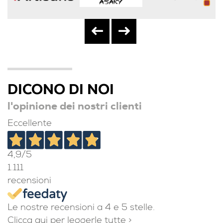
DICONO DI NOI
l'opinione dei nostri clienti
Eccellente
4,9
/5
1.111
recensioni