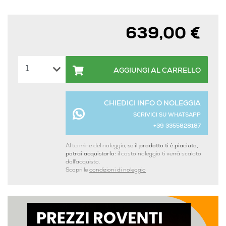
639,00 €
AGGIUNGI AL CARRELLO
CHIEDICI INFO O NOLEGGIA
SCRIVICI SU WHATSAPP
+39 3355828187
Al termine del noleggio,
se il prodotto ti è piaciuto,
potrai acquistarlo:
il costo noleggio ti verrà scalato
dall'acquisto.
Scopri le
condizioni di noleggio