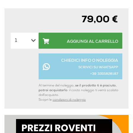
79,00 €
AGGIUNGI AL CARRELLO
CHIEDICI INFO O NOLEGGIA
SCRIVICI SU WHATSAPP
+39 3355828187
Al termine del noleggio,
se il prodotto ti è piaciuto,
potrai acquistarlo:
il costo noleggio ti verrà scalato
dall'acquisto.
Scopri le
condizioni di noleggio