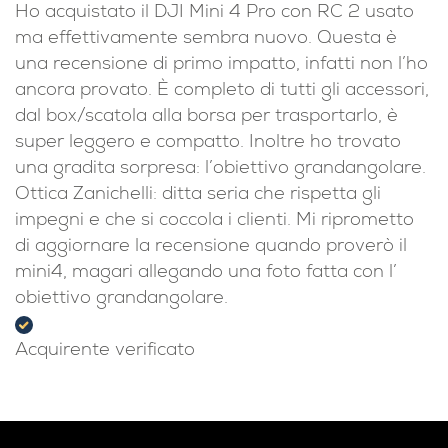
Ho acquistato il DJI Mini 4 Pro con RC 2 usato
ma effettivamente sembra nuovo. Questa è
una recensione di primo impatto, infatti non l’ho
ancora provato. È completo di tutti gli accessori,
dal box/scatola alla borsa per trasportarlo, è
super leggero e compatto. Inoltre ho trovato
una gradita sorpresa: l’obiettivo grandangolare.
Ottica Zanichelli: ditta seria che rispetta gli
impegni e che si coccola i clienti. Mi riprometto
di aggiornare la recensione quando proverò il
mini4, magari allegando una foto fatta con l’
obiettivo grandangolare.
Acquirente verificato