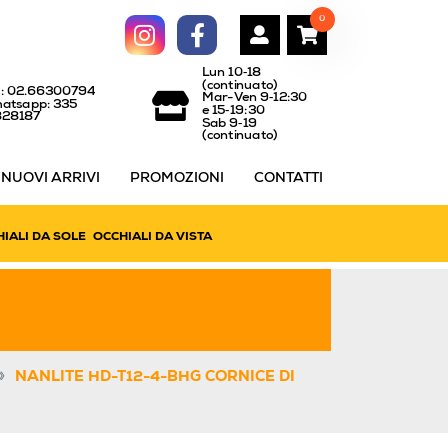
0
Lun 10‑18
(continuato)
l: 02.66300794
Mar-Ven 9‑12:30
atsapp: 335
e 15‑19:30
828187
Sab 9‑19
(continuato)
NUOVI ARRIVI
PROMOZIONI
CONTATTI
IALI DA SOLE
OCCHIALI DA VISTA
»
NANLITE HD-T12-4-BHG CORNICE DI