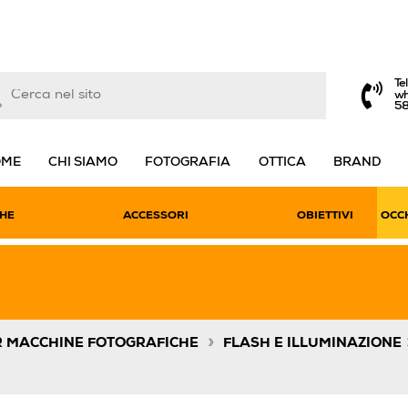
Te
wh
5
OME
CHI SIAMO
FOTOGRAFIA
OTTICA
BRAND
HE
ACCESSORI
OBIETTIVI
OCCH
»
R MACCHINE FOTOGRAFICHE
FLASH E ILLUMINAZIONE