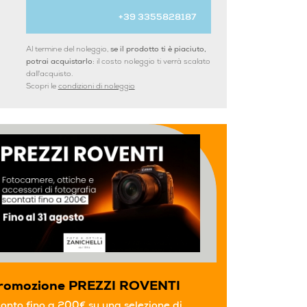
+39 3355828187
Al termine del noleggio,
se il prodotto ti è piaciuto,
potrai acquistarlo:
il costo noleggio ti verrà scalato
dall'acquisto.
Scopri le
condizioni di noleggio
romozione PREZZI ROVENTI
onto fino a 200€ su una selezione di