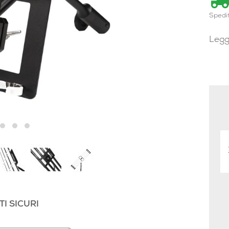
Spedi
Legg
I SICURI