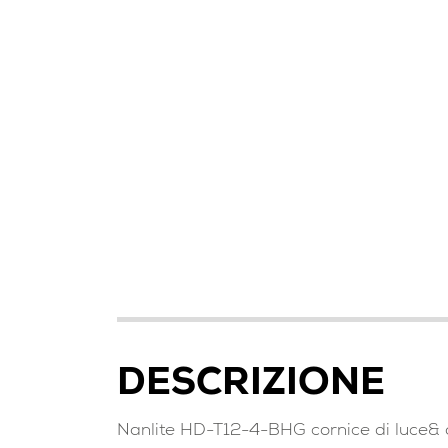
DESCRIZIONE
Nanlite HD-T12-4-BHG cornice di luce& 