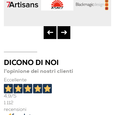
DICONO DI NOI
l'opinione dei nostri clienti
Eccellente
4,9
/5
1.112
recensioni