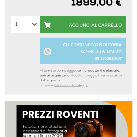
1899,00 €
AGGIUNGI AL CARRELLO
CHIEDICI INFO O NOLEGGIA
SCRIVICI SU WHATSAPP
+39 3355828187
Al termine del noleggio,
se il prodotto ti è piaciuto,
potrai acquistarlo:
il costo noleggio ti verrà scalato
dall'acquisto.
Scopri le
condizioni di noleggio