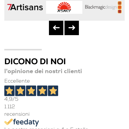
DICONO DI NOI
l'opinione dei nostri clienti
Eccellente
4,9
/5
1.112