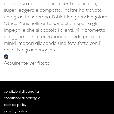
dal box/scatola alla borsa per trasportarlo, è
super leggero e compatto. Inoltre ho trovato
una gradita sorpresa: l’obiettivo grandangolare.
Ottica Zanichelli: ditta seria che rispetta gli
impegni e che si coccola i clienti. Mi riprometto
di aggiornare la recensione quando proverò il
mini4, magari allegando una foto fatta con l’
obiettivo grandangolare.
Acquirente verificato
condizioni di vendita
condizioni di noleggio
cookies policy
privacy policy