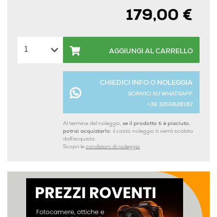
179,00 €
AGGIUNGI AL CARRELLO
CHIEDICI INFO O NOLEGGIA
SCRIVICI SU WHATSAPP
+39 3355828187
Al termine del noleggio,
se il prodotto ti è piaciuto,
potrai acquistarlo:
il costo noleggio ti verrà scalato
dall'acquisto.
Scopri le
condizioni di noleggio