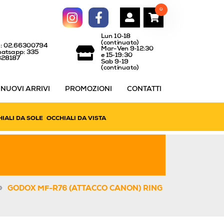
0
Lun 10‑18
(continuato)
l: 02.66300794
Mar-Ven 9‑12:30
atsapp: 335
e 15‑19:30
828187
Sab 9‑19
(continuato)
NUOVI ARRIVI
PROMOZIONI
CONTATTI
IALI DA SOLE
OCCHIALI DA VISTA
»
GODOX MF-R76 (ATTACCO CANON) RING