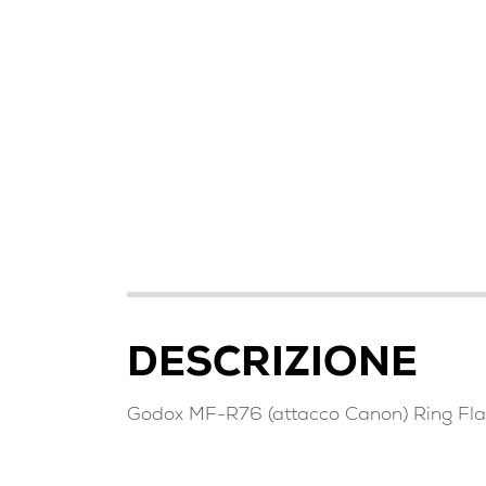
DESCRIZIONE
Godox MF-R76 (attacco Canon) Ring Fl