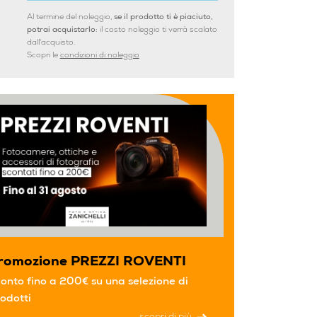
Al termine del noleggio,
se il prodotto ti è piaciuto,
potrai acquistarlo:
il costo noleggio ti verrà scalato
dall'acquisto.
Scopri le
condizioni di noleggio
romozione PREZZI ROVENTI
onto fino a 200€ su una selezione di
odotti