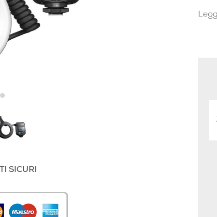
Legg
I SICURI