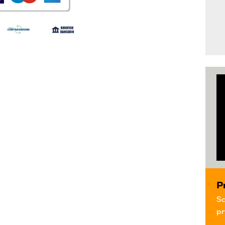
P
Sc
pr