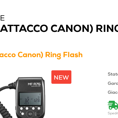
NE
(ATTACCO CANON) RIN
acco Canon) Ring Flash
Stat
NEW
Gara
Giac
Spedi