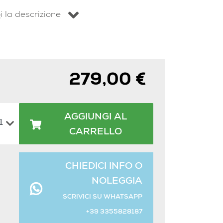
i la descrizione
279,00 €
AGGIUNGI AL
CARRELLO
CHIEDICI INFO O
NOLEGGIA
SCRIVICI SU WHATSAPP
+39 3355828187