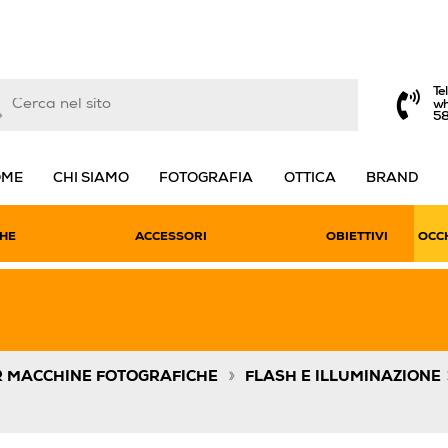
Te
wh
5
OME
CHI SIAMO
FOTOGRAFIA
OTTICA
BRAND
HE
ACCESSORI
OBIETTIVI
OCCH
»
R MACCHINE FOTOGRAFICHE
FLASH E ILLUMINAZIONE