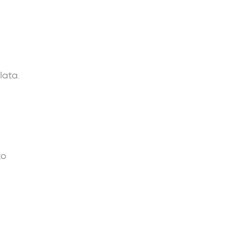
lata.
to