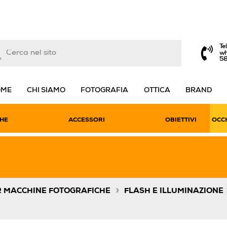
Te
wh
5
OME
CHI SIAMO
FOTOGRAFIA
OTTICA
BRAND
HE
ACCESSORI
OBIETTIVI
OCCH
»
R MACCHINE FOTOGRAFICHE
FLASH E ILLUMINAZIONE