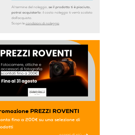
Al termine del noleggio,
se il prodotto ti è piaciuto,
potrai acquistarlo:
il costo noleggio ti verrà scalato
dall'acquisto.
Scopri le
condizioni di noleggio
romozione PREZZI ROVENTI
onto fino a 200€ su una selezione di
odotti