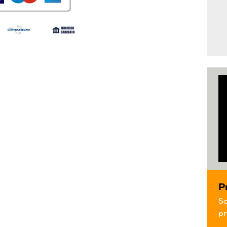
P
Sc
pr