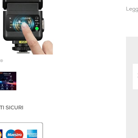
Legg
I SICURI