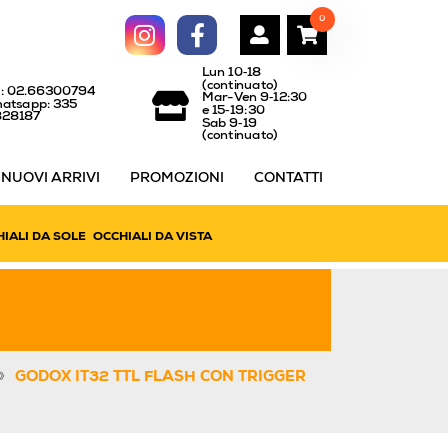
0
Lun 10‑18
(continuato)
l: 02.66300794
Mar-Ven 9‑12:30
atsapp: 335
e 15‑19:30
828187
Sab 9‑19
(continuato)
NUOVI ARRIVI
PROMOZIONI
CONTATTI
IALI DA SOLE
OCCHIALI DA VISTA
»
GODOX IT32 TTL FLASH CON TRIGGER