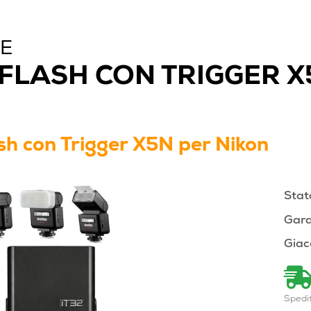
NE
 FLASH CON TRIGGER 
sh con Trigger X5N per Nikon
Stat
Gara
Giac
Spedi