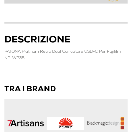
DESCRIZIONE
PATONA Platinum Retro Dual Caricatore USB-C Per Fujifilm
NP-W235
TRA I BRAND