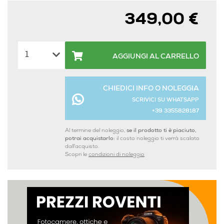
349,00 €
AGGIUNGI AL CARRELLO
CHIEDICI INFO O NOLEGGIA
SCRIVICI SU WHATSAPP
+39 3355828187
Al termine del noleggio,
se il prodotto ti è piaciuto,
potrai acquistarlo:
il costo noleggio ti verrà scalato
dall'acquisto.
Scopri le
condizioni di noleggio