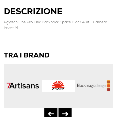
DESCRIZIONE
Pgytech One Pro Flex Backpack Space Black 40lt + Camera
insert M
TRA I BRAND