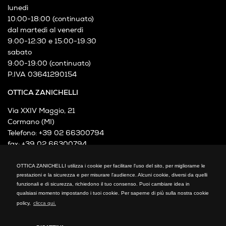
lunedì
10:00-18:00 (continuato)
dal martedì al venerdì
9:00-12:30 e 15:00-19:30
sabato
9:00-19:00 (continuato)
P.IVA 03641290154
OTTICA ZANICHELLI
Via XXIV Maggio, 21
Cormano (MI)
Telefono: +39 02 66300794
fax: +39 02 66300794
mail: info@otticazanichelli.it
OTTICA ZANICHELLI utilizza i cookie per facilitare l'uso del sito, per migliorarne le
prestazioni e la sicurezza e per misurare l'audience. Alcuni cookie, diversi da quelli
funzionali e di sicurezza, richiedono il tuo consenso. Puoi cambiare idea in
qualsiasi momento impostando i tuoi cookie. Per saperne di più sulla nostra cookie
policy,
clicca qui.