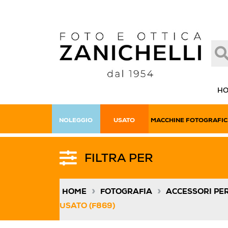
H
NOLEGGIO
USATO
MACCHINE FOTOGRAFIC
FILTRA PER
»
»
HOME
FOTOGRAFIA
ACCESSORI PE
USATO (F869)