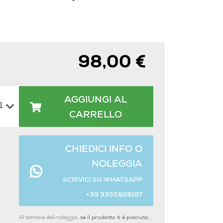
98,00 €
AGGIUNGI AL
CARRELLO
CHIEDICI INFO O
NOLEGGIA
SCRIVICI SU WHATSAPP
+39 3355828187
Al termine del noleggio,
se il prodotto ti è piaciuto,