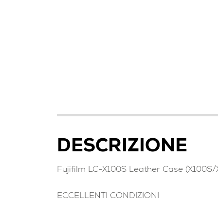
DESCRIZIONE
Fujifilm LC-X100S Leather Case (X100S/
ECCELLENTI CONDIZIONI