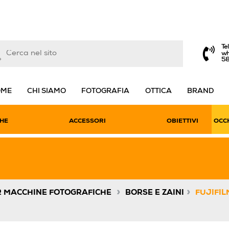
Te
wh
5
OME
CHI SIAMO
FOTOGRAFIA
OTTICA
BRAND
HE
ACCESSORI
OBIETTIVI
OCCH
»
»
R MACCHINE FOTOGRAFICHE
BORSE E ZAINI
FUJIFIL