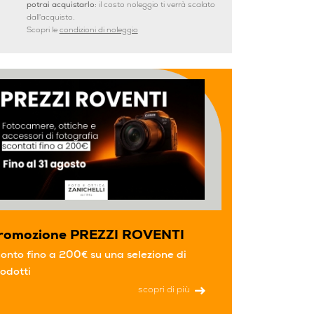
potrai acquistarlo:
il costo noleggio ti verrà scalato
dall'acquisto.
Scopri le
condizioni di noleggio
romozione PREZZI ROVENTI
onto fino a 200€ su una selezione di
odotti
scopri di più