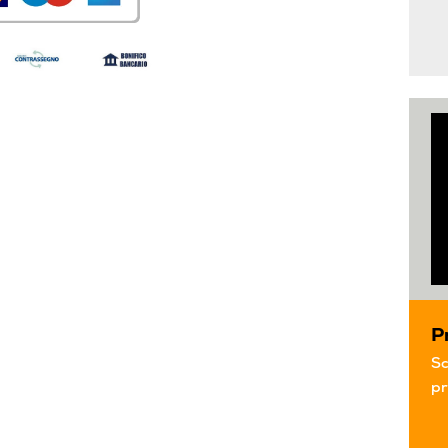
P
Sc
pr