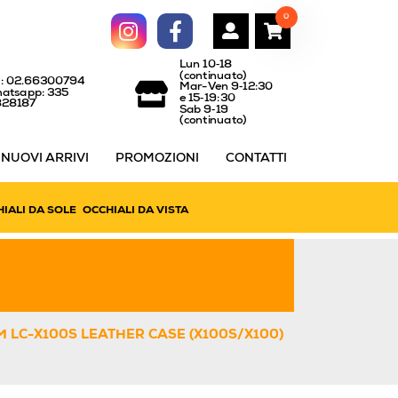
0
Lun 10‑18
(continuato)
l: 02.66300794
Mar-Ven 9‑12:30
atsapp: 335
e 15‑19:30
828187
Sab 9‑19
(continuato)
NUOVI ARRIVI
PROMOZIONI
CONTATTI
IALI DA SOLE
OCCHIALI DA VISTA
M LC-X100S LEATHER CASE (X100S/X100)