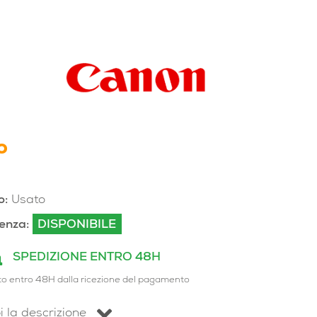
o
o:
Usato
enza:
DISPONIBILE
SPEDIZIONE ENTRO 48H
to entro 48H dalla ricezione del pagamento
i la descrizione