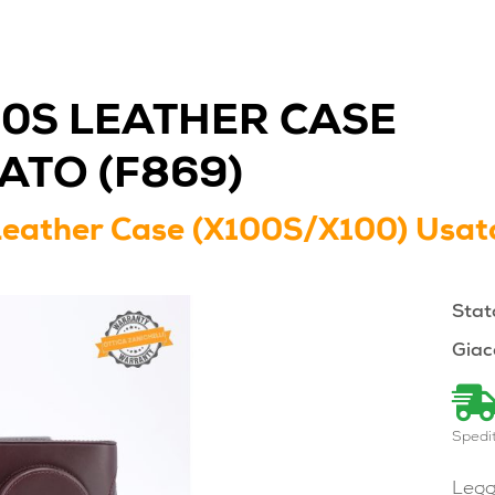
00S LEATHER CASE
ATO (F869)
Leather Case (X100S/X100) Usat
Stat
Giac
Spedi
Legg