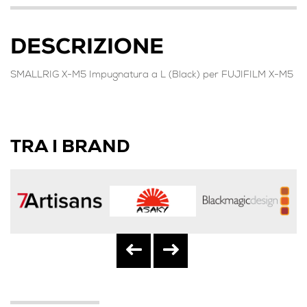
DESCRIZIONE
SMALLRIG X-M5 Impugnatura a L (Black) per FUJIFILM X-M5
TRA I BRAND