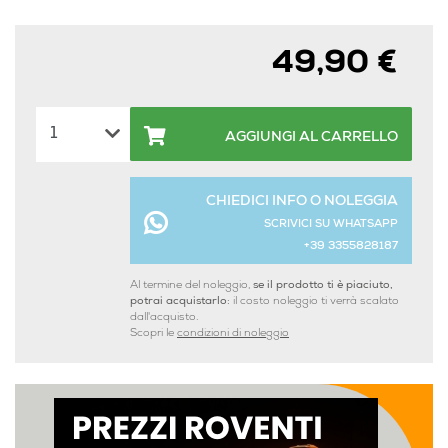
49,90 €
AGGIUNGI AL CARRELLO
CHIEDICI INFO O NOLEGGIA
SCRIVICI SU WHATSAPP
+39 3355828187
Al termine del noleggio,
se il prodotto ti è piaciuto,
potrai acquistarlo:
il costo noleggio ti verrà scalato
dall'acquisto.
Scopri le
condizioni di noleggio