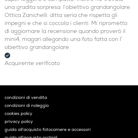
ancora provato. È completo di tutti gli accessori,
dal box/scatola alla borsa per trasportarlo, è
super leggero e compatto. Inoltre ho trovato
una gradita sorpresa: l’obiettivo grandangolare.
Ottica Zanichelli: ditta seria che rispetta gli
impegni e che si coccola i clienti. Mi riprometto
di aggiornare la recensione quando proverò il
mini4, magari allegando una foto fatta con l’
obiettivo grandangolare.
Acquirente verificato
condizioni di vendita
condizioni di noleggio
cookies policy