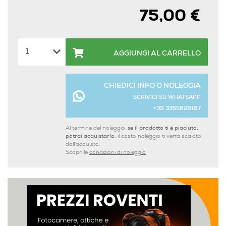
75,00 €
AGGIUNGI AL CARRELLO
CHIEDICI INFO O NOLEGGIA
SCRIVICI SU WHATSAPP
+39 3355828187
Al termine del noleggio,
se il prodotto ti è piaciuto,
potrai acquistarlo:
il costo noleggio ti verrà scalato
dall'acquisto.
Scopri le
condizioni di noleggio