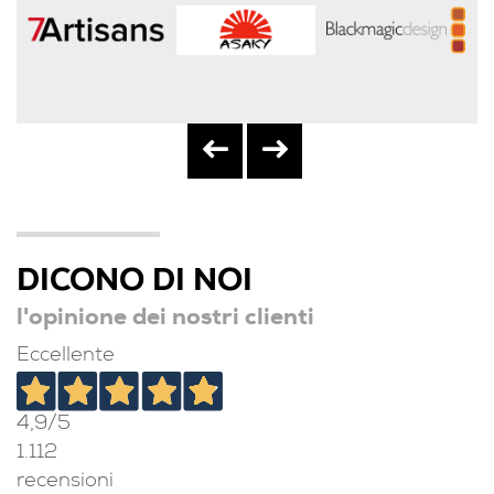
DICONO DI NOI
l'opinione dei nostri clienti
Eccellente
4,9
/5
1.112
recensioni