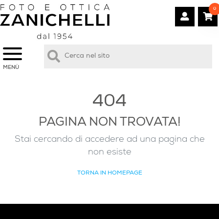
0
MENÙ
404
PAGINA NON TROVATA!
Stai cercando di accedere ad una pagina che
non esiste
TORNA IN HOMEPAGE