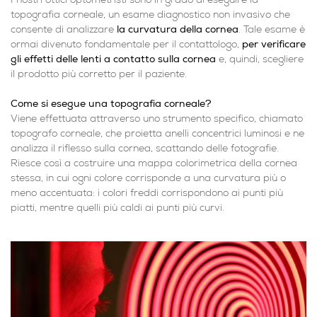
I nostri ottici optometristi sono in grado di eseguire la
topografia corneale, un esame diagnostico non invasivo che
consente di analizzare
la curvatura della cornea
. Tale esame è
ormai divenuto fondamentale per il contattologo,
per verificare
gli effetti delle lenti a contatto sulla cornea
e, quindi, scegliere
il prodotto più corretto per il paziente.
Come si esegue una topografia corneale?
Viene effettuata attraverso uno strumento specifico, chiamato
topografo corneale, che proietta anelli concentrici luminosi e ne
analizza il riflesso sulla cornea, scattando delle fotografie.
Riesce così a costruire una mappa colorimetrica della cornea
stessa, in cui ogni colore corrisponde a una curvatura più o
meno accentuata: i colori freddi corrispondono ai punti più
piatti, mentre quelli più caldi ai punti più curvi.