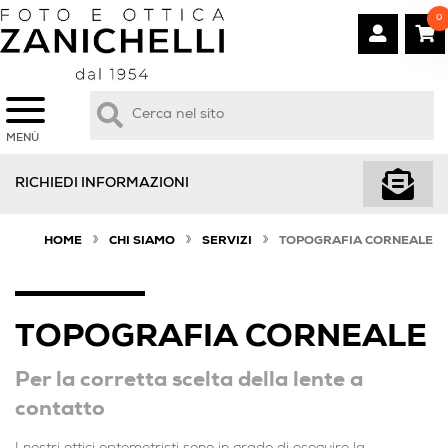
0
MENÙ
RICHIEDI INFORMAZIONI
»
»
»
HOME
CHI SIAMO
SERVIZI
TOPOGRAFIA CORNEALE
TOPOGRAFIA CORNEALE
Per la corretta scelta della lente a
contatto