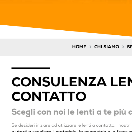
»
»
HOME
CHI SIAMO
S
CONSULENZA LEN
CONTATTO
Scegli con noi le lenti a te più
Se desideri iniziare ad utilizzare le lenti a contatto, i nostr