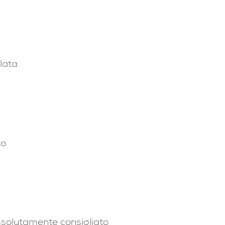
lata.
to
assolutamente consigliato