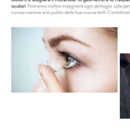
aiutarti a scegliere il materiale, la geometria e la frequen
oculari
. Potranno inoltre insegnarti ogni dettaglio utile pe
conservazione e la pulizia delle tue nuove lenti. Contatta