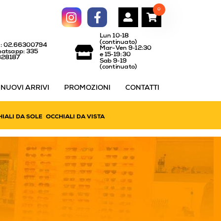
0
Lun 10‑18
(continuato)
l: 02.66300794
Mar-Ven 9‑12:30
atsapp: 335
e 15‑19:30
828187
Sab 9‑19
(continuato)
NUOVI ARRIVI
PROMOZIONI
CONTATTI
IALI DA SOLE
OCCHIALI DA VISTA