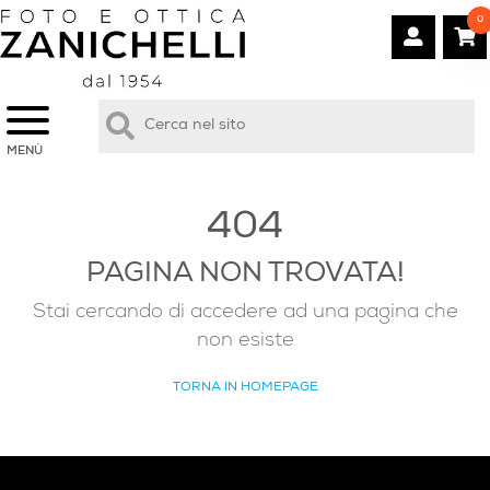
0
MENÙ
404
PAGINA NON TROVATA!
Stai cercando di accedere ad una pagina che
non esiste
TORNA IN HOMEPAGE