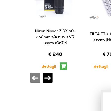
Nikon Nikkor Z DX 50-
TILTA TT-C1
250mm f/4.5-6.3 VR
Usato (N
Usato (G672)
€ 248
€ 7
dettagli
dettagli