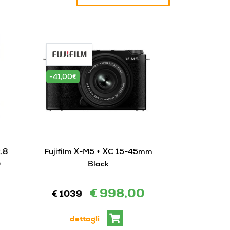
-41,00€
-450,00€
2.8
Fujifilm X-M5 + XC 15-45mm
Sony A7 I
)
Black
450€ fino
€ 998,00
€ 1039
€ 1799
dettagli
dett