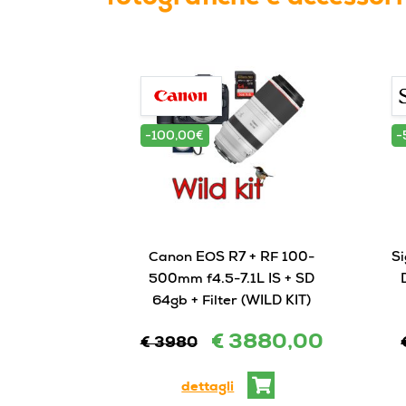
-100,00€
-
Canon EOS R7 + RF 100-
S
500mm f4.5-7.1L IS + SD
64gb + Filter (WILD KIT)
€ 3880,00
€ 3980
dettagli