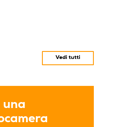
Vedi tutti
 una
tocamera