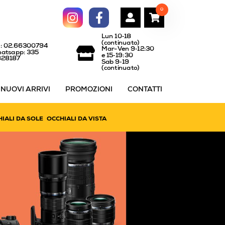
0
Lun 10‑18
(continuato)
l: 02.66300794
Mar-Ven 9‑12:30
atsapp: 335
e 15‑19:30
828187
Sab 9‑19
(continuato)
NUOVI ARRIVI
PROMOZIONI
CONTATTI
IALI DA SOLE
OCCHIALI DA VISTA