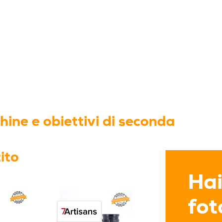
ine e obiettivi di seconda
ito
Hai
fo