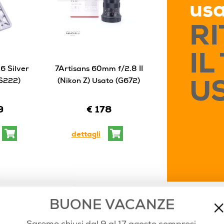
us
RI
IL
6 Silver
7Artisans 60mm f/2.8 II
Sony E 11mm f/
S222)
(Nikon Z) Usato (G672)
Usato (G65
U
9
€ 178
€ 410
dettagli
dettagli
BUONE VACANZE