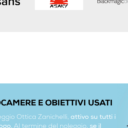
CAMERE E OBIETTIVI USATI
leggio Ottica Zanichelli,
attivo su tutti i
logo.
Al termine del noleggio,
se il