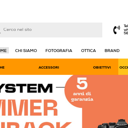
Te
wh
5
OME
CHI SIAMO
FOTOGRAFIA
OTTICA
BRAND
HE
ACCESSORI
OBIETTIVI
OCCH