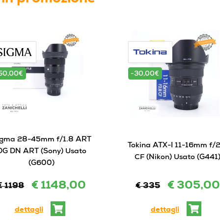
50,00€
-30,00€
igma 28-45mm f/1.8 ART
Tokina ATX-I 11-16mm f/
DG DN ART (Sony) Usato
CF (Nikon) Usato (G441
(G600)
€ 1148,00
€ 305,00
€ 1198
€ 335
dettagli
dettagli