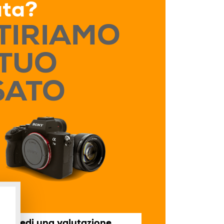
ata?
TIRIAMO
 TUO
Canon EF 70-200
1.8 G
Canon EF 20mm f/2.8
f/4 L IS II USM Usa
4)
USM Usato (F1028)
SATO
(G738)
€ 230
€ 928
dettagli
dettagli
×
Richiedi una valutazione