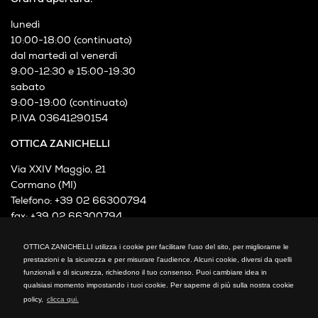
Orari d'apertura:
lunedì
10:00-18:00 (continuato)
dal martedì al venerdì
9:00-12:30 e 15:00-19:30
sabato
9:00-19:00 (continuato)
P.IVA 03641290154
OTTICA ZANICHELLI
Via XXIV Maggio, 21
Cormano (MI)
Telefono: +39 02 66300794
fax: +39 02 66300794
mail: info@otticazanichelli.it
OTTICA ZANICHELLI utilizza i cookie per facilitare l'uso del sito, per migliorarne le
prestazioni e la sicurezza e per misurare l'audience. Alcuni cookie, diversi da quelli
funzionali e di sicurezza, richiedono il tuo consenso. Puoi cambiare idea in
qualsiasi momento impostando i tuoi cookie. Per saperne di più sulla nostra cookie
policy,
clicca qui.