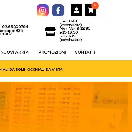
0
Lun 10‑18
(continuato)
l: 02.66300794
Mar-Ven 9‑12:30
atsapp: 335
e 15‑19:30
828187
Sab 9‑19
(continuato)
NUOVI ARRIVI
PROMOZIONI
CONTATTI
IALI DA SOLE
OCCHIALI DA VISTA