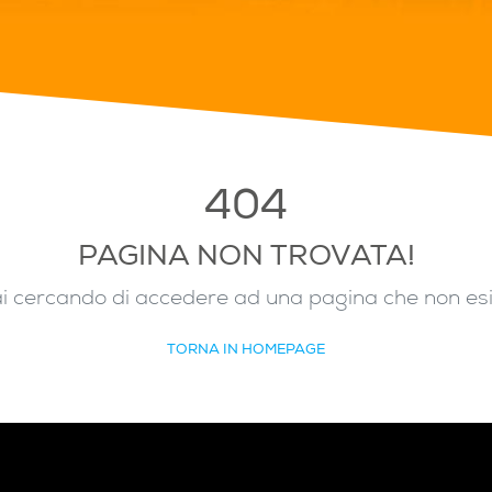
404
PAGINA NON TROVATA!
i cercando di accedere ad una pagina che non es
TORNA IN HOMEPAGE