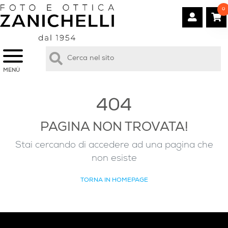
0
MENÙ
404
PAGINA NON TROVATA!
Stai cercando di accedere ad una pagina che
non esiste
TORNA IN HOMEPAGE